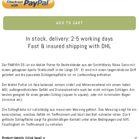
ADD TO CART
In stock, delivery: 2-5 working days
Fast & insured shipping with DHL
Der PMB-RH-35 ist ein Mallet Putter für Rechtshänder aus der SmithWorks Rolas Serie mit
einem gebogenen Apollo Stahlschaft in der Länge 35“. Er wird mit einen langen Midsize Griff
geliefert und die passende Schlägerkopfhülle ist im Lieferumfang enthalten.
Der Mallet Putter ist face balanced, extrem stabil und fehlerverzeihend mit einem hohen
MOI, außergewöhnlichem Gefühl und Distanzkontrolle auch bei nicht mittigen Schlägen. Am
besten geeignet für einen geraden Schlag (square to square), oder mit minimalem Bogen
(minimal arc).
Die Schlagfläche ist vollständig aus massivem Messing gefräst. Das Messing sorgt für ein
konsistentes, weiches Gefühl im Treffmoment und lässt den Ball schneller rollen. Die X-
gefräste Schlagfläche sorgt für gleichmäßigen Kontakt unter allen Bedingungen und hilft,
Feuchtigkeit im Treffmoment zu verteilen.
Product details (click here) +