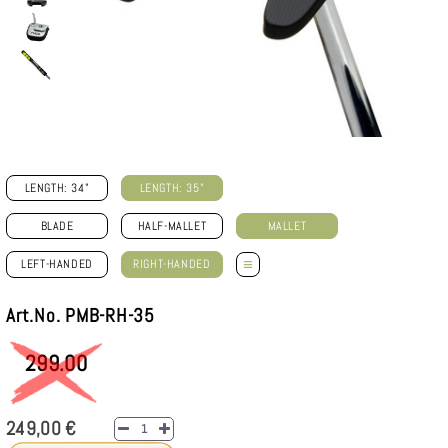
LENGTH: 34"
LENGTH: 35"
BLADE
HALF-MALLET
MALLET
≡
LEFT-HANDED
RIGHT-HANDED
Art.No. PMB-RH-35
299.00
249,00 €