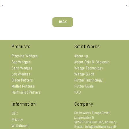
BACK
Products
SmithWorks
Pitching Wedges
About us
Gap Wedges
About Spin & Backspin
Sand Wedges
Wedge Technology
Lob Wedges
Wedge Guide
Blade Putters
Putter Technology
Mallet Putters
Putter Guide
Halfmallet Putters
FAQ
Information
Company
SmithWorks Europe GmbH
GTC
Langenstück 5
Privacy
58579 Schalksmühle, Germany
Withdrawal
E-mail: info@smithworks.golf