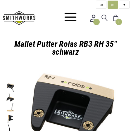
de
en
▼
0
Mallet Putter Rolas RB3 RH 35"
schwarz