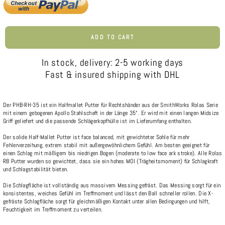
ADD TO CART
In stock, delivery: 2-5 working days
Fast & insured shipping with DHL
Der PHB-RH-35 ist ein Halfmallet Putter für Rechtshänder aus der SmithWorks Rolas Serie
mit einem gebogenen Apollo Stahlschaft in der Länge 35“. Er wird mit einen langen Midsize
Griff geliefert und die passende Schlägerkopfhülle ist im Lieferumfang enthalten.
Der solide Half-Mallet Putter ist face balanced, mit gewichteter Sohle für mehr
Fehlerverzeihung, extrem stabil mit außergewöhnlichem Gefühl. Am besten geeignet für
einen Schlag mit mäßigem bis niedrigen Bogen (moderate to low face ark stroke). Alle Rolas
RB Putter wurden so gewichtet, dass sie ein hohes MOI (Trägheitsmoment) für Schlagkraft
und Schlagstabilität bieten.
Die Schlagfläche ist vollständig aus massivem Messing gefräst. Das Messing sorgt für ein
konsistentes, weiches Gefühl im Treffmoment und lässt den Ball schneller rollen. Die X-
gefräste Schlagfläche sorgt für gleichmäßigen Kontakt unter allen Bedingungen und hilft,
Feuchtigkeit im Treffmoment zu verteilen.