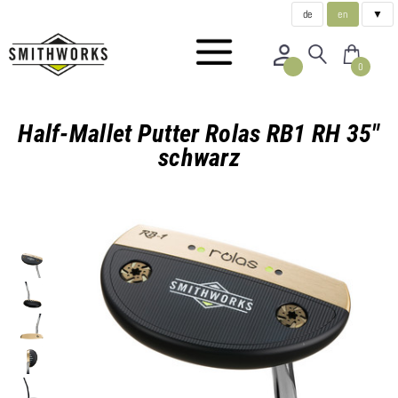
de
en
▼
0
Half-Mallet Putter Rolas RB1 RH 35"
schwarz