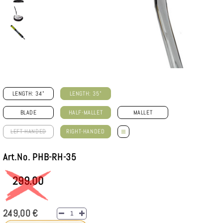
LENGTH: 34"
LENGTH: 35"
BLADE
HALF-MALLET
MALLET
≡
LEFT-HANDED
RIGHT-HANDED
Art.No. PHB-RH-35
299.00
249,00 €