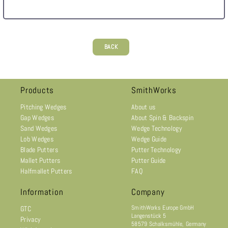
BACK
Products
SmithWorks
Pitching Wedges
About us
Gap Wedges
About Spin & Backspin
Sand Wedges
Wedge Technology
Lob Wedges
Wedge Guide
Blade Putters
Putter Technology
Mallet Putters
Putter Guide
Halfmallet Putters
FAQ
Information
Company
SmithWorks Europe GmbH
GTC
Langenstück 5
Privacy
58579 Schalksmühle, Germany