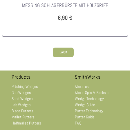
MESSING SCHLÄGERBÜRSTE MIT HOLZGRIFF
8,90 €
BACK
Products
SmithWorks
Pitching Wedges
About us
Gap Wedges
About Spin & Backspin
Sand Wedges
Wedge Technology
Lob Wedges
Wedge Guide
Blade Putters
Putter Technology
Mallet Putters
Putter Guide
Halfmallet Putters
FAQ