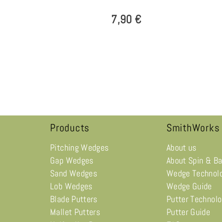
7,90 €
Products
SmithWorks
Pitching Wedges
About us
Gap Wedges
About Spin & B
Sand Wedges
Wedge Technol
Lob Wedges
Wedge Guide
Blade Putters
Putter Technol
Mallet Putters
Putter Guide