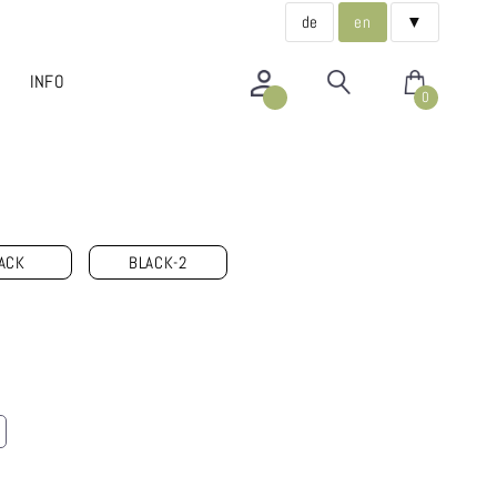
de
en
▼
INFO
0
ACK
BLACK-2