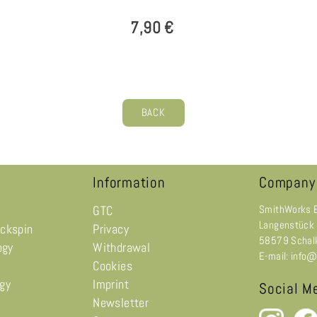
7,90 €
BACK
Information
Company
GTC
SmithWorks 
Langenstück
ackspin
Privacy
58579 Schal
ogy
Withdrawal
E-mail: info
Cookies
ogy
Imprint
Social M
Newsletter