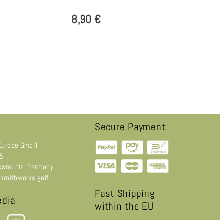
8,90 €
Secure Payment
Europe GmbH
 5
ksmühle, Germany
@smithworks.golf
Fast Shipping
edia
within the EU