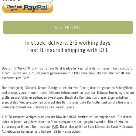
ADD TO CART
In stock, delivery: 2-5 working days
Fast & insured shipping with DHL
Das SmithWorks WTS-RH-58 ist ein Sand Wedge für Rechtshänder mit einem Loft von 58°,
einem Bounce von 11° und einem gemeinsam mit KBS dafür entwickelten Stahlschaft mit
hochwertigem Griff.
Das einzigartige Super-X Groove Design zieht sich vollflächig über die gesamte Schlagfläche
und erzeugt zusammen mit dem höheren Schwerpunkt der Vertical Balance Technologie einen
größeren und fehlerverzeihenden Sweetspot. Durch die Kombination dieser Eigenschaften
erzeugt das Wedge extremen Spin auf den Ball, steigert die Kontrolle rund um die Grüns und
verbessert damit die Ergebnisse des kurzen Spiels.
Alle Tournament Wedges sind von der R&A und USGA zertifiziert und zugelassen. Sie dürfen
daher in jedem vorgabewirksamen Turnier eingesetzt und gespielt werden. Die offiziellen
Zulassungen findest Du in unseren
FAQ
. Durch den erhöhten Spin können die Super-X Grooves
Abriebspuren bei neuen und härteren Bällen verursachen.