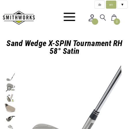
de
en
▼
0
Sand Wedge X-SPIN Tournament RH
58° Satin