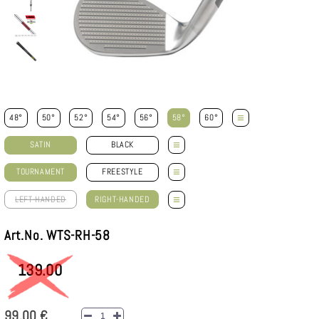
≡
48°
50°
52°
54°
56°
58°
60°
≡
SATIN
BLACK
≡
TOURNAMENT
FREESTYLE
≡
LEFT-HANDED
RIGHT-HANDED
Art.No. WTS-RH-58
139.00
99,00 €