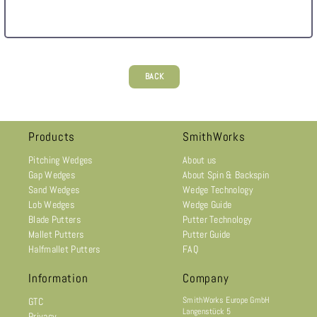
BACK
Products
SmithWorks
Pitching Wedges
About us
Gap Wedges
About Spin & Backspin
Sand Wedges
Wedge Technology
Lob Wedges
Wedge Guide
Blade Putters
Putter Technology
Mallet Putters
Putter Guide
Halfmallet Putters
FAQ
Information
Company
SmithWorks Europe GmbH
GTC
Langenstück 5
Privacy