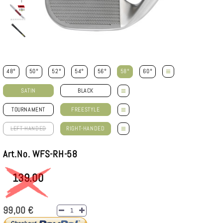
≡
48°
50°
52°
54°
56°
58°
60°
≡
SATIN
BLACK
≡
TOURNAMENT
FREESTYLE
≡
LEFT-HANDED
RIGHT-HANDED
Art.No. WFS-RH-58
139.00
99,00 €