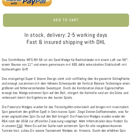
ADD TO CART
In stock, delivery: 2-5 working days
Fast & insured shipping with DHL
Das SmithWorks WFS-RH-58 ist ein Sand Wedge für Rechtshänder mit einem Loft von 58°,
einem Bounce von 11° und einem gemeinsam mit KBS dafür entwickelten Stahlschaft mit
hochwertigem Griff.
Das einzigartige Super-X Groove Design zieht sich vollflächig über die gesamte Schlagfläche
und erzeugt zusammen mit dem höheren Schwerpunkt der Vertical Balance Technologie einen
größeren und fehlerverzeihenden Sweetspot. Durch die Kombination dieser Eigenschaften
erzeugt das Wedge extremen Spin auf den Ball, steigert die Kontrolle rund um die Grüns und
verbessert damit die Ergebnisse des kurzen Spiels.
Die Freestyle Wedges wurden für das Freizeitgolfen entwickelt und bringen mit maximalem
Spin garantiert den größten Spaß in Dein kurzes Spiel. Zeige Deinen Golfkameraden, was für
einen unglaublichen Spin Du auf den Ball bringst! Die Freestyle Wedges wurden weder der
R&A noch der USGA zur offiziellen Zulassung vorgelegt. Mehr Informationen dazu findest Du
in unseren
FAQ
. Wenn Du auf der Suche nach extremem Spin für alle vorgabewirksamen
Turniere bist, schau Dir unsere
Tournament Wedges
an. Hinweis: Durch den erhöhten Spin