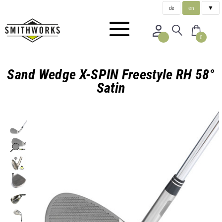
de
en
▼
0
Sand Wedge X-SPIN Freestyle RH 58°
Satin