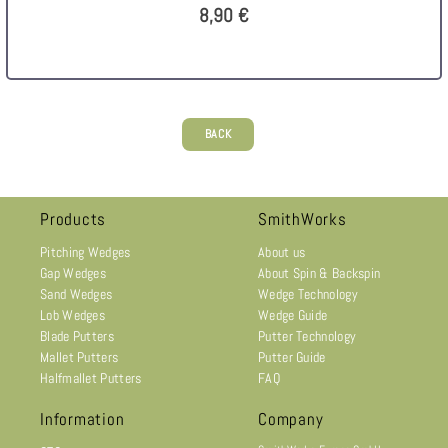
8,90 €
BACK
Products
SmithWorks
Pitching Wedges
About us
Gap Wedges
About Spin & Backspin
Sand Wedges
Wedge Technology
Lob Wedges
Wedge Guide
Blade Putters
Putter Technology
Mallet Putters
Putter Guide
Halfmallet Putters
FAQ
Information
Company