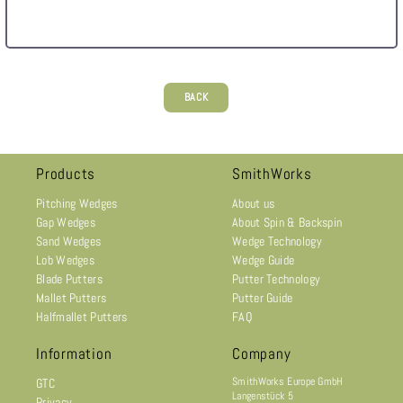
BACK
Products
SmithWorks
Pitching Wedges
About us
Gap Wedges
About Spin & Backspin
Sand Wedges
Wedge Technology
Lob Wedges
Wedge Guide
Blade Putters
Putter Technology
Mallet Putters
Putter Guide
Halfmallet Putters
FAQ
Information
Company
SmithWorks Europe GmbH
GTC
Langenstück 5
Privacy