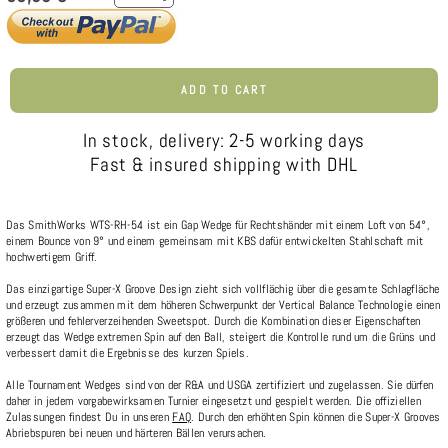
ADD TO CART
In stock, delivery: 2-5 working days
Fast & insured shipping with DHL
Das SmithWorks WTS-RH-54 ist ein Gap Wedge für Rechtshänder mit einem Loft von 54°,
einem Bounce von 9° und einem gemeinsam mit KBS dafür entwickelten Stahlschaft mit
hochwertigem Griff.
Das einzigartige Super-X Groove Design zieht sich vollflächig über die gesamte Schlagfläche
und erzeugt zusammen mit dem höheren Schwerpunkt der Vertical Balance Technologie einen
größeren und fehlerverzeihenden Sweetspot. Durch die Kombination dieser Eigenschaften
erzeugt das Wedge extremen Spin auf den Ball, steigert die Kontrolle rund um die Grüns und
verbessert damit die Ergebnisse des kurzen Spiels.
Alle Tournament Wedges sind von der R&A und USGA zertifiziert und zugelassen. Sie dürfen
daher in jedem vorgabewirksamen Turnier eingesetzt und gespielt werden. Die offiziellen
Zulassungen findest Du in unseren
FAQ
. Durch den erhöhten Spin können die Super-X Grooves
Abriebspuren bei neuen und härteren Bällen verursachen.