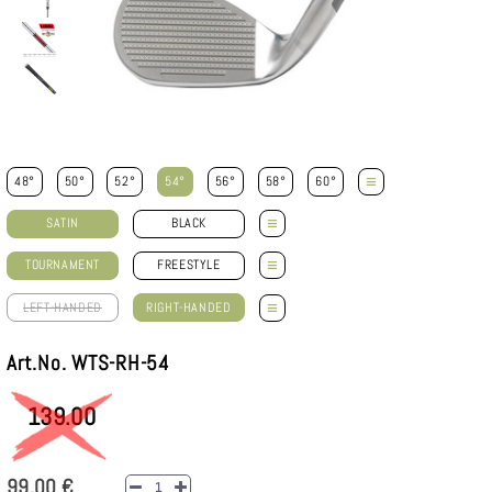
≡
48°
50°
52°
54°
56°
58°
60°
≡
SATIN
BLACK
≡
TOURNAMENT
FREESTYLE
≡
LEFT-HANDED
RIGHT-HANDED
Art.No. WTS-RH-54
139.00
99,00 €