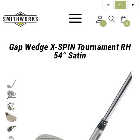
de
en
▼
0
Gap Wedge X-SPIN Tournament RH
54° Satin