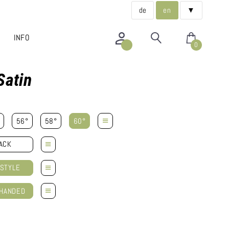
de
en
▼
INFO
0
Satin
≡
56°
58°
60°
≡
ACK
≡
STYLE
≡
-HANDED