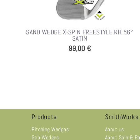
SAND WEDGE X-SPIN FREESTYLE RH 56°
SATIN
99,00 €
Products
SmithWorks
Pitching Wedges
About us
Gap Wedges
About Spin & B