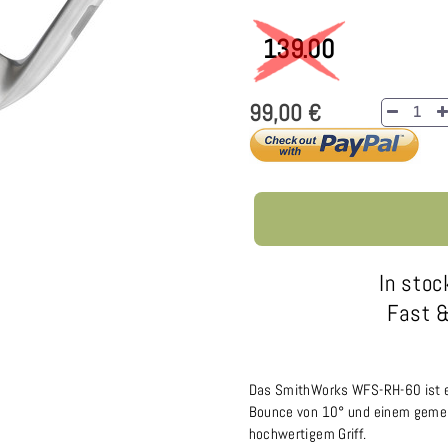
139.00
99,00 €
In stoc
Fast &
Das SmithWorks WFS-RH-60 ist e
Bounce von 10° und einem gemei
hochwertigem Griff.