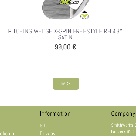
PITCHING WEDGE X-SPIN FREESTYLE RH 48°
SATIN
99,00 €
BACK
Information
Company
GTC
SmithWorks 
Langenstück
ackspin
Privacy