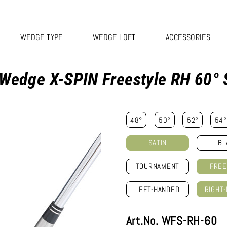
WEDGE TYPE
WEDGE LOFT
ACCESSORIES
Wedge X-SPIN Freestyle RH 60° 
48°
50°
52°
54°
SATIN
BL
TOURNAMENT
FREE
LEFT-HANDED
RIGHT
Art.No. WFS-RH-60