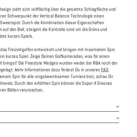
Design zieht sich vollflächig über die gesamte Schlagfläche und
en Schwerpunkt der Vertical Balance Technologie einen
 Sweetspot. Durch die Kombination dieser Eigenschaften
auf den Ball, steigert die Kontrolle rund um die Grüns und
des kurzen Spiels.
 das Freizeitgolfen entwickelt und bringen mit maximalem Spin
ein kurzes Spiel. Zeige Deinen Golfkameraden, was für einen
ll bringst! Die Freestyle Wedges wurden weder der R&A noch der
orgelegt. Mehr Informationen dazu findest Du in unseren
FAQ
.
emem Spin für alle vorgabewirksamen Turniere bist, schau Dir
Hinweis: Durch den erhöhten Spin können die Super-X Grooves
ren Bällen verursachen.