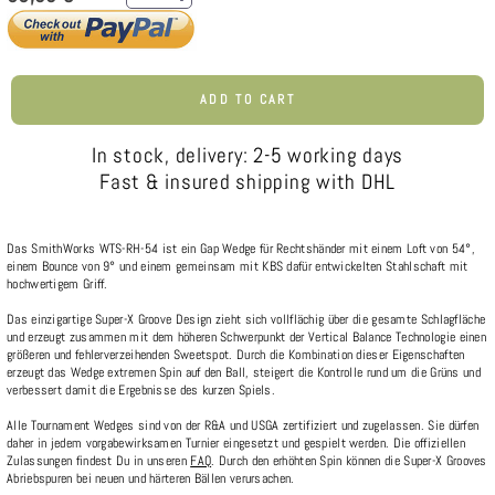
ADD TO CART
In stock, delivery: 2-5 working days
Fast & insured shipping with DHL
Das SmithWorks WTS-RH-54 ist ein Gap Wedge für Rechtshänder mit einem Loft von 54°,
einem Bounce von 9° und einem gemeinsam mit KBS dafür entwickelten Stahlschaft mit
hochwertigem Griff.
Das einzigartige Super-X Groove Design zieht sich vollflächig über die gesamte Schlagfläche
und erzeugt zusammen mit dem höheren Schwerpunkt der Vertical Balance Technologie einen
größeren und fehlerverzeihenden Sweetspot. Durch die Kombination dieser Eigenschaften
erzeugt das Wedge extremen Spin auf den Ball, steigert die Kontrolle rund um die Grüns und
verbessert damit die Ergebnisse des kurzen Spiels.
Alle Tournament Wedges sind von der R&A und USGA zertifiziert und zugelassen. Sie dürfen
daher in jedem vorgabewirksamen Turnier eingesetzt und gespielt werden. Die offiziellen
Zulassungen findest Du in unseren
FAQ
. Durch den erhöhten Spin können die Super-X Grooves
Abriebspuren bei neuen und härteren Bällen verursachen.