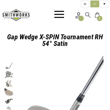
de
en
▼
0
Gap Wedge X-SPIN Tournament RH
54° Satin