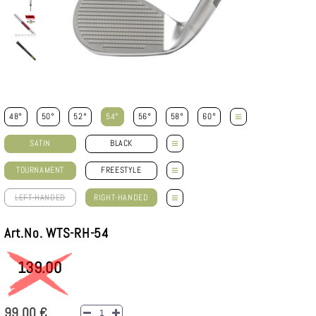
≡
48°
50°
52°
54°
56°
58°
60°
≡
SATIN
BLACK
≡
TOURNAMENT
FREESTYLE
≡
LEFT-HANDED
RIGHT-HANDED
Art.No. WTS-RH-54
139.00
99,00 €