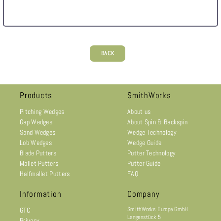
BACK
Products
SmithWorks
Pitching Wedges
About us
Gap Wedges
About Spin & Backspin
Sand Wedges
Wedge Technology
Lob Wedges
Wedge Guide
Blade Putters
Putter Technology
Mallet Putters
Putter Guide
Halfmallet Putters
FAQ
Information
Company
SmithWorks Europe GmbH
GTC
Langenstück 5
Privacy