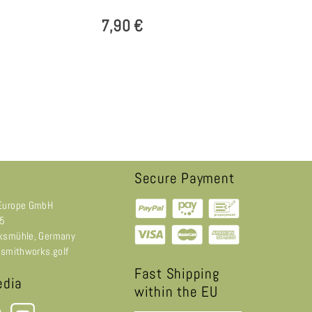
7,90 €
Secure Payment
Europe GmbH
 5
ksmühle, Germany
@smithworks.golf
Fast Shipping
edia
within the EU