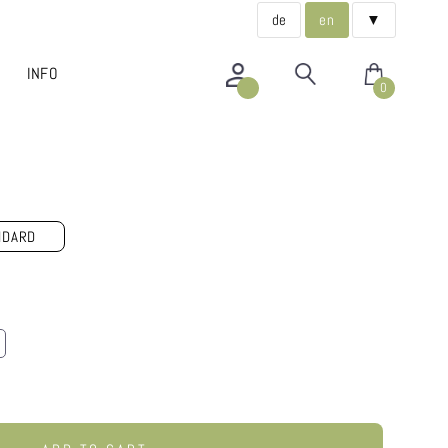
de
en
▼
INFO
0
NDARD