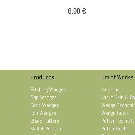
8,90 €
Products
SmithWorks
Pitching Wedges
About us
Gap Wedges
About Spin & B
Sand Wedges
Wedge Technol
Lob Wedges
Wedge Guide
Blade Putters
Putter Technol
Mallet Putters
Putter Guide