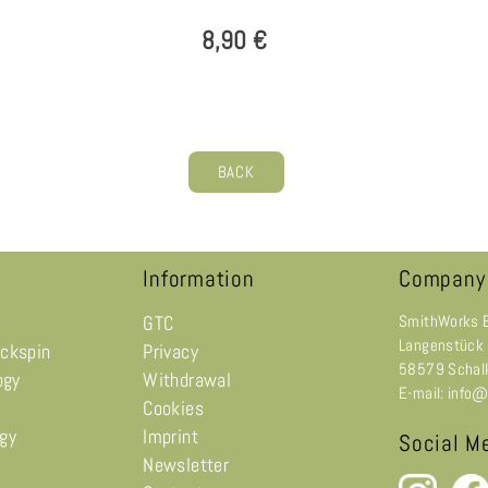
8,90 €
BACK
Information
Company
GTC
SmithWorks 
Langenstück
ackspin
Privacy
58579 Schal
ogy
Withdrawal
E-mail: info
Cookies
ogy
Imprint
Social M
Newsletter