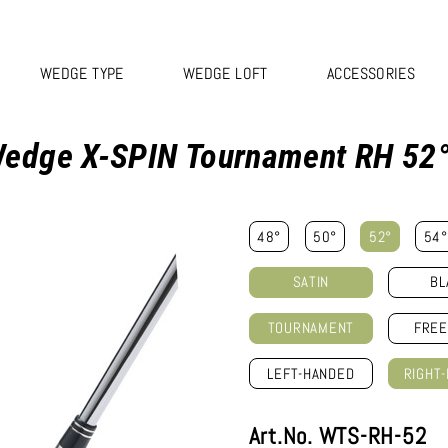
WEDGE TYPE
WEDGE LOFT
ACCESSORIES
edge X-SPIN Tournament RH 52°
48°
50°
52°
54°
SATIN
BL
TOURNAMENT
FREE
LEFT-HANDED
RIGHT
Art.No. WTS-RH-52