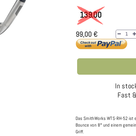
139.00
99,00 €
In stoc
Fast &
Das SmithWorks WTS-RH-52 ist e
Bounce von 8° und einem gemein
Griff.