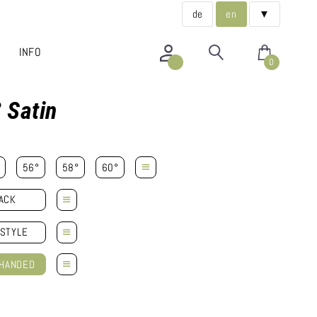
de
en
▼
INFO
0
 Satin
≡
56°
58°
60°
≡
ACK
≡
STYLE
≡
-HANDED