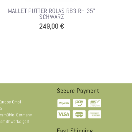
MALLET PUTTER ROLAS RB3 RH 35"
SCHWARZ
249,00 €
Secure Payment
Europe GmbH
 5
ksmühle, Germany
@smithworks.golf
Fast Shipping