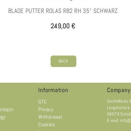
BLADE PUTTER ROLAS RB2 RH 35" SCHWARZ
249,00 €
BACK
Information
Company
GTC
SmithWorks 
Langenstück
ackspin
Privacy
58579 Schal
ogy
Withdrawal
E-mail: info
Cookies