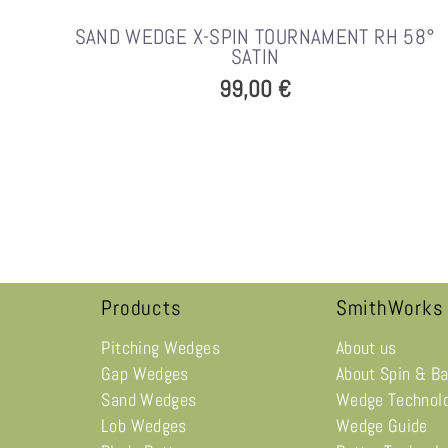
SAND WEDGE X-SPIN TOURNAMENT RH 58°
SATIN
99,00 €
Products
SmithWorks
Pitching Wedges
About us
Gap Wedges
About Spin & B
Sand Wedges
Wedge Technol
Lob Wedges
Wedge Guide