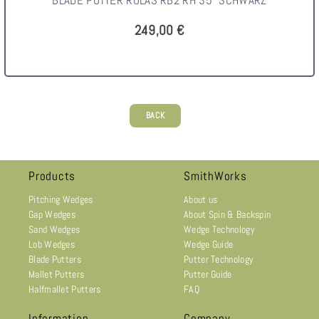
BLADE PUTTER ROLAS RB2 RH 35" SCHWARZ
249,00 €
BACK
Products
SmithWorks
Pitching Wedges
About us
Gap Wedges
About Spin & Backspin
Sand Wedges
Wedge Technology
Lob Wedges
Wedge Guide
Blade Putters
Putter Technology
Mallet Putters
Putter Guide
Halfmallet Putters
FAQ
Information
Company