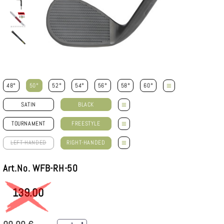
≡
48°
50°
52°
54°
56°
58°
60°
≡
SATIN
BLACK
≡
TOURNAMENT
FREESTYLE
≡
LEFT-HANDED
RIGHT-HANDED
Art.No. WFB-RH-50
139.00