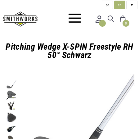
de
en
▼
0
Pitching Wedge X-SPIN Freestyle RH
50° Schwarz