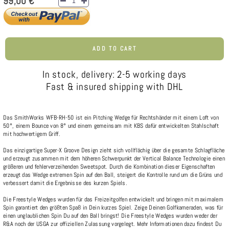
99,00 €
ADD TO CART
In stock, delivery: 2-5 working days
Fast & insured shipping with DHL
Das SmithWorks WFB-RH-50 ist ein Pitching Wedge für Rechtshänder mit einem Loft von
50°, einem Bounce von 8° und einem gemeinsam mit KBS dafür entwickelten Stahlschaft
mit hochwertigem Griff.
Das einzigartige Super-X Groove Design zieht sich vollflächig über die gesamte Schlagfläche
und erzeugt zusammen mit dem höheren Schwerpunkt der Vertical Balance Technologie einen
größeren und fehlerverzeihenden Sweetspot. Durch die Kombination dieser Eigenschaften
erzeugt das Wedge extremen Spin auf den Ball, steigert die Kontrolle rund um die Grüns und
verbessert damit die Ergebnisse des kurzen Spiels.
Die Freestyle Wedges wurden für das Freizeitgolfen entwickelt und bringen mit maximalem
Spin garantiert den größten Spaß in Dein kurzes Spiel. Zeige Deinen Golfkameraden, was für
einen unglaublichen Spin Du auf den Ball bringst! Die Freestyle Wedges wurden weder der
R&A noch der USGA zur offiziellen Zulassung vorgelegt. Mehr Informationen dazu findest Du