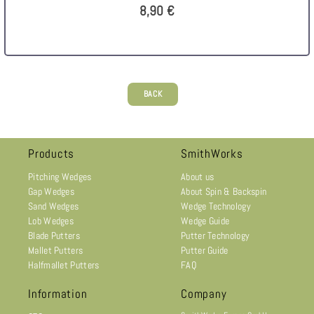
8,90 €
BACK
Products
SmithWorks
Pitching Wedges
About us
Gap Wedges
About Spin & Backspin
Sand Wedges
Wedge Technology
Lob Wedges
Wedge Guide
Blade Putters
Putter Technology
Mallet Putters
Putter Guide
Halfmallet Putters
FAQ
Information
Company