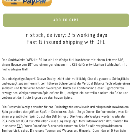
ADD TO CART
In stock, delivery: 2-5 working days
Fast & insured shipping with DHL
Das SmithWorks WFS-LH-60 ist ein Lob Wedge für Linkshänder mit einem Loft von 60°,
einem Bounce von 10° und einem gemeinsam mit KBS dafür entwickelten Stahlschaft mit
hochwertigem Griff.
Das einzigartige Super-X Groove Design zieht sich vollflächig über die gesamte Schlagfläche
und erzeugt zusammen mit dem höheren Schwerpunkt der Vertical Balance Technologie einen
größeren und fehlerverzeihenden Sweetspot. Durch die Kombination dieser Eigenschaften
erzeugt das Wedge extremen Spin auf den Ball, steigert die Kontrolle rund um die Grüns und
verbessert damit die Ergebnisse des kurzen Spiels.
Die Freestyle Wedges wurden für das Freizeitgolfen entwickelt und bringen mit maximalem
Spin garantiert den größten Spaß in Dein kurzes Spiel. Zeige Deinen Golfkameraden, was für
einen unglaublichen Spin Du auf den Ball bringst! Die Freestyle Wedges wurden weder der
R&A noch der USGA zur offiziellen Zulassung vorgelegt. Mehr Informationen dazu findest Du
in unseren
FAQ
. Wenn Du auf der Suche nach extremem Spin für alle vorgabewirksamen
Turniere bist, schau Dir unsere
Tournament Wedges
an. Hinweis: Durch den erhöhten Spin