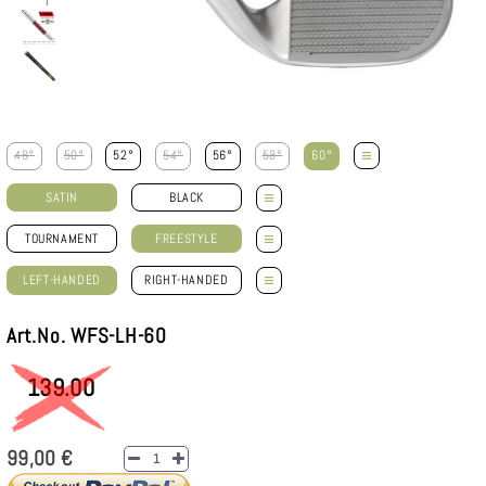
≡
48°
50°
52°
54°
56°
58°
60°
≡
SATIN
BLACK
≡
TOURNAMENT
FREESTYLE
≡
LEFT-HANDED
RIGHT-HANDED
Art.No. WFS-LH-60
139.00
99,00 €