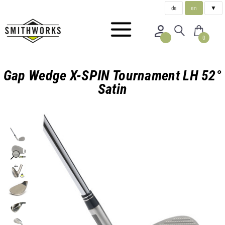
de
en
▼
0
Gap Wedge X-SPIN Tournament LH 52°
Satin