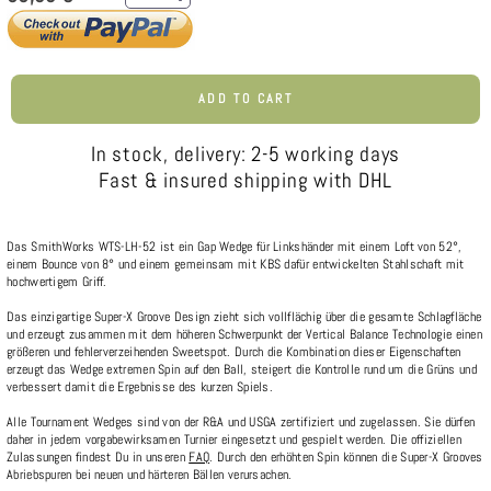
ADD TO CART
In stock, delivery: 2-5 working days
Fast & insured shipping with DHL
Das SmithWorks WTS-LH-52 ist ein Gap Wedge für Linkshänder mit einem Loft von 52°,
einem Bounce von 8° und einem gemeinsam mit KBS dafür entwickelten Stahlschaft mit
hochwertigem Griff.
Das einzigartige Super-X Groove Design zieht sich vollflächig über die gesamte Schlagfläche
und erzeugt zusammen mit dem höheren Schwerpunkt der Vertical Balance Technologie einen
größeren und fehlerverzeihenden Sweetspot. Durch die Kombination dieser Eigenschaften
erzeugt das Wedge extremen Spin auf den Ball, steigert die Kontrolle rund um die Grüns und
verbessert damit die Ergebnisse des kurzen Spiels.
Alle Tournament Wedges sind von der R&A und USGA zertifiziert und zugelassen. Sie dürfen
daher in jedem vorgabewirksamen Turnier eingesetzt und gespielt werden. Die offiziellen
Zulassungen findest Du in unseren
FAQ
. Durch den erhöhten Spin können die Super-X Grooves
Abriebspuren bei neuen und härteren Bällen verursachen.