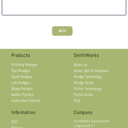
BACK
Products
SmithWorks
Pitching Wedges
About us
Gap Wedges
About Spin & Backspin
Sand Wedges
Wedge Technology
Lob Wedges
Wedge Guide
Blade Putters
Putter Technology
Mallet Putters
Putter Guide
Halfmallet Putters
FAQ
Information
Company
SmithWorks Europe GmbH
GTC
Langenstück 5
Privacy