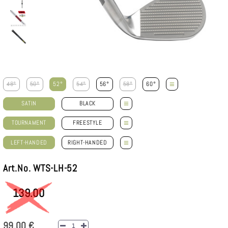
≡
48°
50°
52°
54°
56°
58°
60°
≡
SATIN
BLACK
≡
TOURNAMENT
FREESTYLE
≡
LEFT-HANDED
RIGHT-HANDED
Art.No. WTS-LH-52
139.00
99,00 €