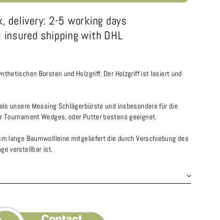
k, delivery: 2-5 working days
 insured shipping with DHL
thetischen Borsten und Holzgriff. Der Holzgriff ist lasiert und
 als unsere Messing Schlägerbürste und insbesondere für die
er Tournament Wedges, oder Putter bestens geeignet.
cm lange Baumwollleine mitgeliefert die durch Verschiebung des
e verstellbar ist.