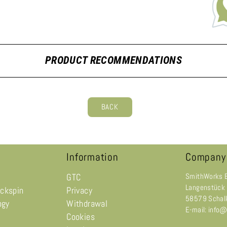
PRODUCT RECOMMENDATIONS
BACK
Information
Company
GTC
SmithWorks 
Langenstück
ackspin
Privacy
58579 Schal
ogy
Withdrawal
E-mail: info
Cookies