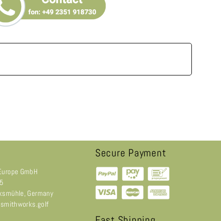
Secure Payment
Europe GmbH
 5
ksmühle, Germany
@smithworks.golf
Fast Shipping