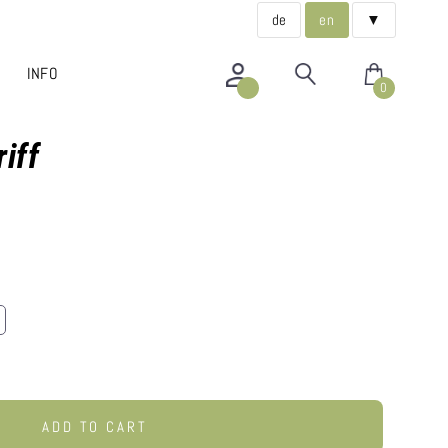
de
en
▼
INFO
0
iff
ADD TO CART