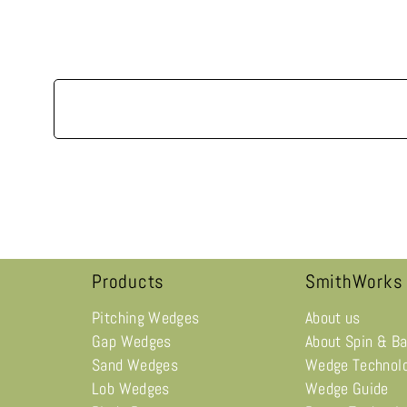
Products
SmithWorks
Pitching Wedges
About us
Gap Wedges
About Spin & B
Sand Wedges
Wedge Technol
Lob Wedges
Wedge Guide